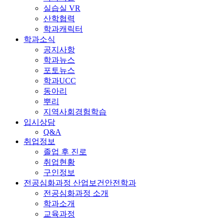
실습실 VR
산학협력
학과캐릭터
학과소식
공지사항
학과뉴스
포토뉴스
학과UCC
동아리
뿌리
지역사회경험학습
입시상담
Q&A
취업정보
졸업 후 진로
취업현황
구인정보
전공심화과정 산업보건안전학과
전공심화과정 소개
학과소개
교육과정