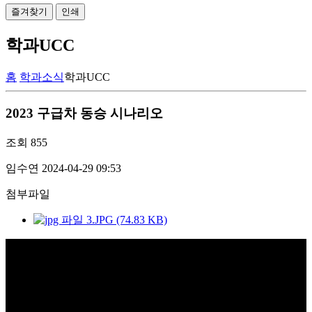
즐겨찾기
인쇄
학과UCC
홈
학과소식
학과UCC
2023 구급차 동승 시나리오
조회
855
임수연
2024-04-29 09:53
첨부파일
3.JPG (74.83 KB)