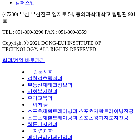
캠퍼스맵
(47230) 부산 부산진구 양지로 54, 동의과학대학교 황령관 901
호
TEL : 051-860-3290
FAX : 051-860-3359
Copyright ⓒ 2021 DONG-EUI INSTITUTE OF
TECHNOLOGY. ALL RIGHTS RESERVED.
학과/계열 바로가기
==인문사회==
경찰경호행정과
부동산재태크정보과
사회복지학과
유아교육과
==예체능==
스포츠재활트레이닝과 스포츠재활트레이닝전공
스포츠재활트레이닝과 스포츠경기지도자전공
웹툰디자인과
==자연과학==
베이커리카페산업과