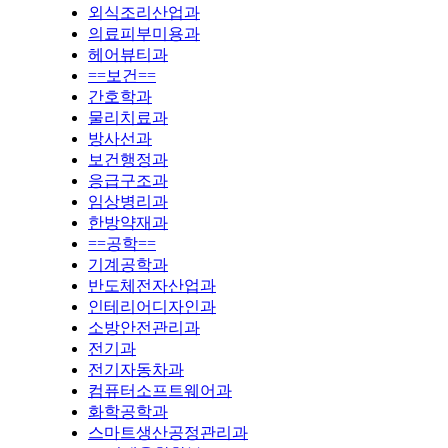
외식조리산업과
의료피부미용과
헤어뷰티과
==보건==
간호학과
물리치료과
방사선과
보건행정과
응급구조과
임상병리과
한방약재과
==공학==
기계공학과
반도체전자산업과
인테리어디자인과
소방안전관리과
전기과
전기자동차과
컴퓨터소프트웨어과
화학공학과
스마트생산공정관리과