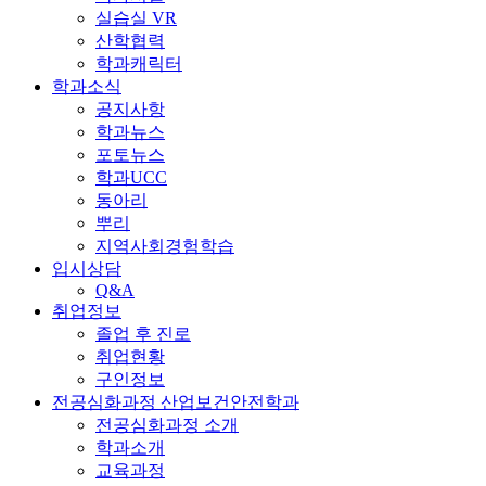
실습실 VR
산학협력
학과캐릭터
학과소식
공지사항
학과뉴스
포토뉴스
학과UCC
동아리
뿌리
지역사회경험학습
입시상담
Q&A
취업정보
졸업 후 진로
취업현황
구인정보
전공심화과정 산업보건안전학과
전공심화과정 소개
학과소개
교육과정