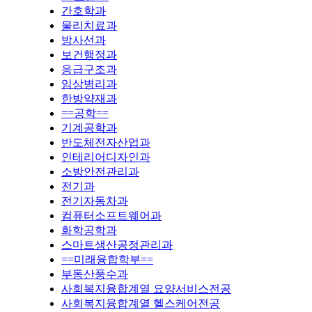
간호학과
물리치료과
방사선과
보건행정과
응급구조과
임상병리과
한방약재과
==공학==
기계공학과
반도체전자산업과
인테리어디자인과
소방안전관리과
전기과
전기자동차과
컴퓨터소프트웨어과
화학공학과
스마트생산공정관리과
==미래융합학부==
부동산풍수과
사회복지융합계열 요양서비스전공
사회복지융합계열 헬스케어전공