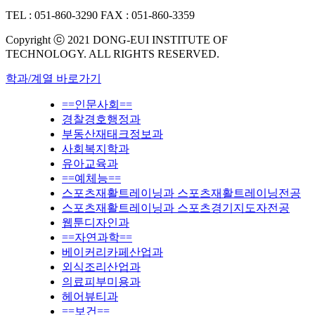
TEL : 051-860-3290
FAX : 051-860-3359
Copyright ⓒ 2021 DONG-EUI INSTITUTE OF
TECHNOLOGY. ALL RIGHTS RESERVED.
학과/계열 바로가기
==인문사회==
경찰경호행정과
부동산재태크정보과
사회복지학과
유아교육과
==예체능==
스포츠재활트레이닝과 스포츠재활트레이닝전공
스포츠재활트레이닝과 스포츠경기지도자전공
웹툰디자인과
==자연과학==
베이커리카페산업과
외식조리산업과
의료피부미용과
헤어뷰티과
==보건==