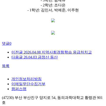
- 3학년: 남재규
- 2학년: 조다은
- 1학년: 김민서, 박예준, 이주현
댓글
0
이전글
2026.04.08 지역사회경험학습 응급처치교
다음글
26.04.03 금정산 등산
목록
개인정보처리방침
이메일무단수집거부
캠퍼스맵
(47230) 부산 부산진구 양지로 54, 동의과학대학교 황령관 901
호