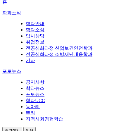
홈
학과소식
학과안내
학과소식
입시상담
취업정보
전공심화과정 산업보건안전학과
전공심화과정 소방재난대응학과
기타
포토뉴스
공지사항
학과뉴스
포토뉴스
학과UCC
동아리
뿌리
지역사회경험학습
즐겨찾기
인쇄