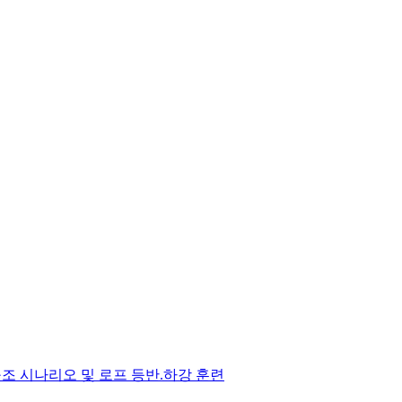
 구조 시나리오 및 로프 등반.하강 훈련