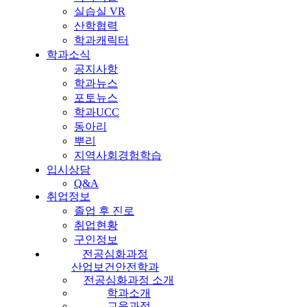
실습실 VR
산학협력
학과캐릭터
학과소식
공지사항
학과뉴스
포토뉴스
학과UCC
동아리
뿌리
지역사회경험학습
입시상담
Q&A
취업정보
졸업 후 진로
취업현황
구인정보
전공심화과정
산업보건안전학과
전공심화과정 소개
학과소개
교육과정